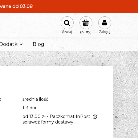
owane od 03.08
Szukaj
(pusty)
Zaloguj
Dodatki
Blog
:
średnia ilość
1-3 dni
od 13,00 zł
- Paczkomat InPost
sprawdź formy dostawy
Cena nie zawiera ewentualnych
kosztów płatności