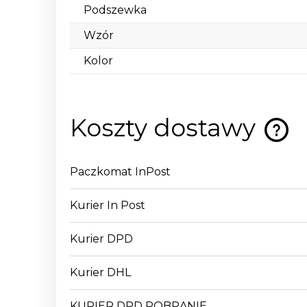
Podszewka
Wzór
Kolor
Koszty dostawy
Cena n
Paczkomat InPost
kosztó
Kurier In Post
Kurier DPD
Kurier DHL
KURIER DPD POBRANIE