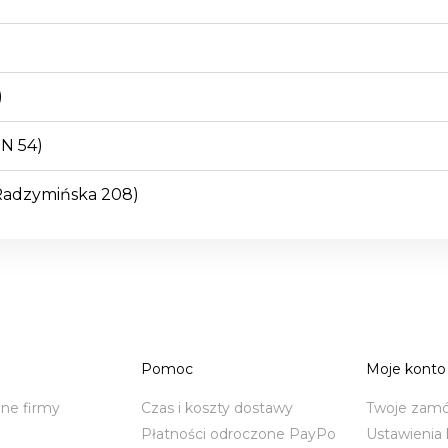
)
EN 54)
 Radzymińska 208)
Pomoc
Moje konto
ane firmy
Czas i koszty dostawy
Twoje zamó
Płatności odroczone PayPo
Ustawienia