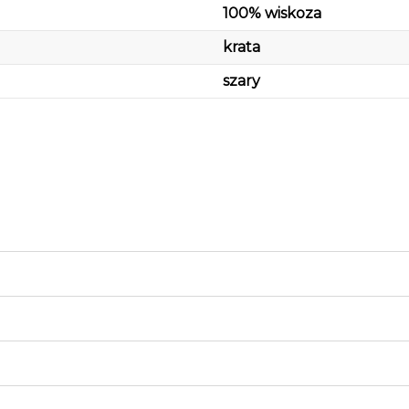
100% wiskoza
krata
szary
ie zawiera ewentualnych
w płatności