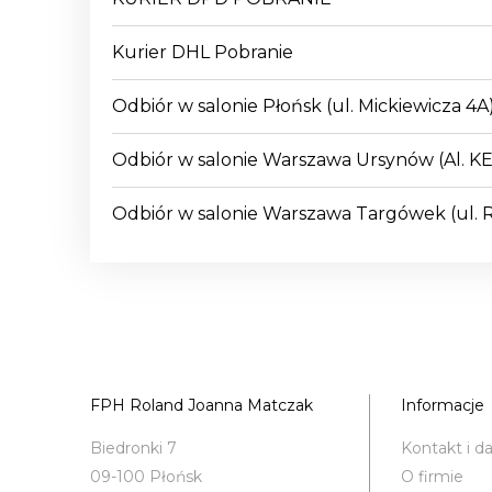
Kurier DHL Pobranie
Odbiór w salonie Płońsk
(ul. Mickiewicza 4A
Odbiór w salonie Warszawa Ursynów
(Al. K
Odbiór w salonie Warszawa Targówek
(ul.
FPH Roland Joanna Matczak
Informacje
Biedronki 7
Kontakt i d
09-100 Płońsk
O firmie