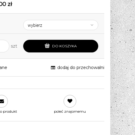
00 zł
szt
DO KOSZYKA
ane
dodaj do przechowalni
 o produkt
poleć znajomemu