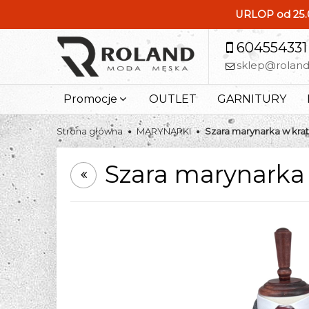
URLOP od 25.0
604554331
sklep@rolan
Promocje
OUTLET
GARNITURY
Strona główna
MARYNARKI
Szara marynarka w krat
Szara marynarka 