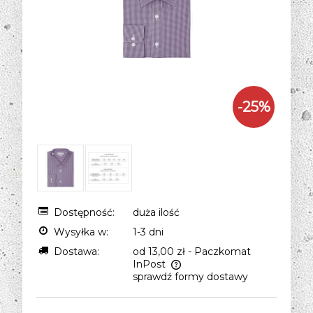
-
25
%
Dostępność:
duża ilość
Wysyłka w:
1-3 dni
Dostawa:
od 13,00 zł
- Paczkomat
InPost
sprawdź formy dostawy
Cena nie zawiera ewentualnych kosztów
płatności