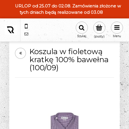
URLOP od 25.07 do 02.08. Zamówienia złożone w
tych dniach będą realizowane od 03.08
604554331
sklep@roland-modameska.pl
Szukaj
(pusty)
Menu
Koszula w fioletową
kratkę 100% bawełna
(100/09)