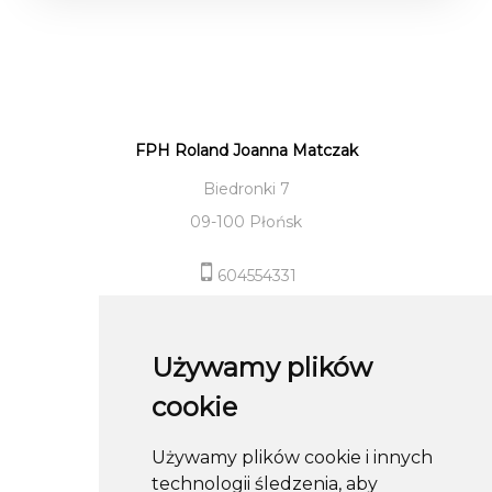
FPH Roland Joanna Matczak
Biedronki 7
09-100 Płońsk
604554331
sklep@roland-modameska.pl
Używamy plików
Informacje
cookie
Pomoc
Używamy plików cookie i innych
Moje konto
technologii śledzenia, aby