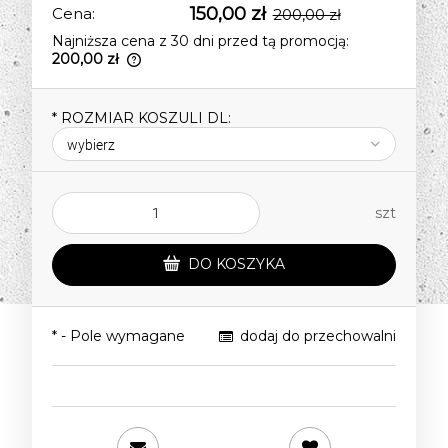
150,00 zł
Cena:
200,00 zł
Najniższa cena z 30 dni przed tą promocją:
200,00 zł
Jeżeli produkt jest sprzedawany krócej
niż 30 dni, wyświetlana jest najniższa
*
ROZMIAR KOSZULI DL:
cena od momentu, kiedy produkt
pojawił się w sprzedaży.
szt
DO KOSZYKA
*
- Pole wymagane
dodaj do przechowalni