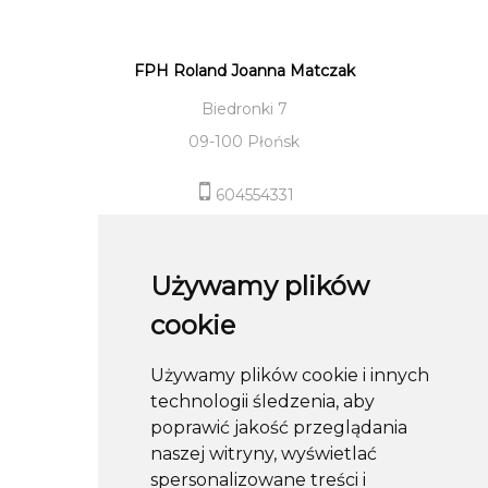
FPH Roland Joanna Matczak
Biedronki 7
09-100 Płońsk
604554331
sklep@roland-modameska.pl
Używamy plików
Informacje
cookie
Pomoc
Używamy plików cookie i innych
Moje konto
technologii śledzenia, aby
Obserwuj nas
poprawić jakość przeglądania
naszej witryny, wyświetlać
spersonalizowane treści i