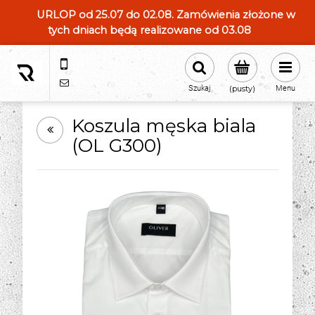
URLOP od 25.07 do 02.08. Zamówienia złożone w
tych dniach będą realizowane od 03.08
604554331
sklep@roland-modameska.pl
Szukaj
(pusty)
Menu
Koszula męska biala
(OL G300)