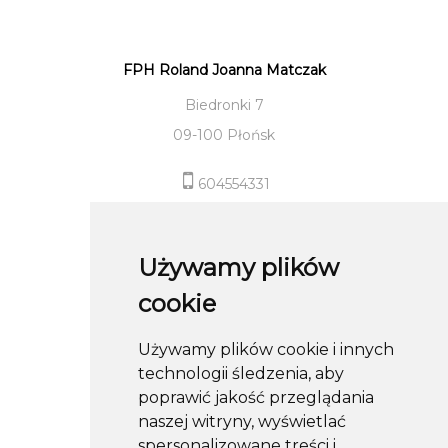
FPH Roland Joanna Matczak
Biedronki 7
09-100 Płońsk
604554331
sklep@roland-modameska.pl
Używamy plików
Informacje
cookie
Pomoc
Używamy plików cookie i innych
Moje konto
technologii śledzenia, aby
Obserwuj nas
poprawić jakość przeglądania
naszej witryny, wyświetlać
spersonalizowane treści i