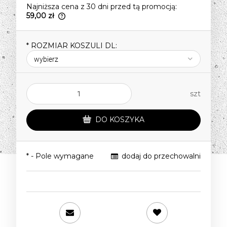
Najniższa cena z 30 dni przed tą promocją:
59,00 zł
Jeżeli produkt jest sprzedawany krócej
niż 30 dni, wyświetlana jest najniższa
*
ROZMIAR KOSZULI DL:
cena od momentu, kiedy produkt
pojawił się w sprzedaży.
szt
DO KOSZYKA
*
- Pole wymagane
dodaj do przechowalni