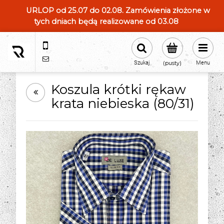
URLOP od 25.07 do 02.08. Zamówienia złożone w
tych dniach będą realizowane od 03.08
604554331
sklep@roland-modameska.pl
Szukaj
(pusty)
Menu
Koszula krótki rękaw
krata niebieska (80/31)