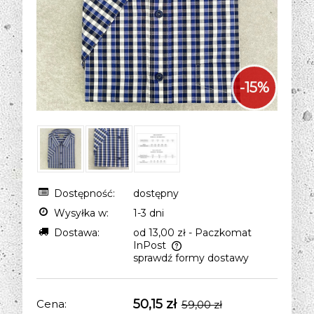
-
15
%
Dostępność:
dostępny
Wysyłka w:
1-3 dni
Dostawa:
od 13,00 zł
- Paczkomat
InPost
sprawdź formy dostawy
Cena nie zawiera ewentualnych kosztów
płatności
50,15 zł
Cena:
59,00 zł