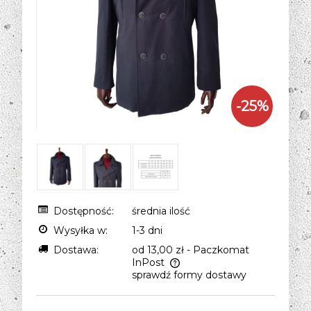
-
25
%
Dostępność:
średnia ilość
Wysyłka w:
1-3 dni
Dostawa:
od 13,00 zł
- Paczkomat
InPost
sprawdź formy dostawy
Cena nie zawiera ewentualnych kosztów
płatności