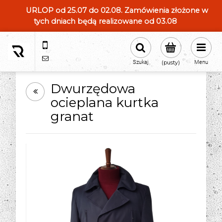
URLOP od 25.07 do 02.08. Zamówienia złożone w
tych dniach będą realizowane od 03.08
604554331
sklep@roland-modameska.pl
Szukaj
(pusty)
Menu
Dwurzędowa
ocieplana kurtka
granat