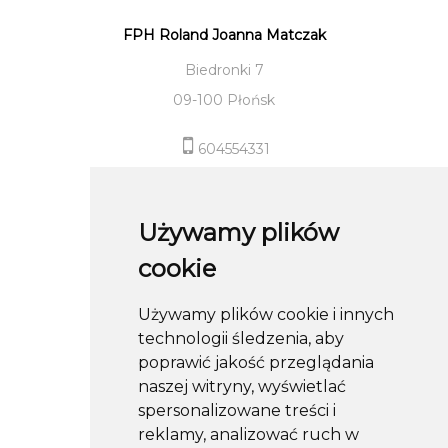
FPH Roland Joanna Matczak
Biedronki 7
09-100 Płońsk
604554331
sklep@roland-modameska.pl
Używamy plików
Informacje
cookie
Pomoc
Używamy plików cookie i innych
Moje konto
technologii śledzenia, aby
Obserwuj nas
poprawić jakość przeglądania
naszej witryny, wyświetlać
spersonalizowane treści i
reklamy, analizować ruch w