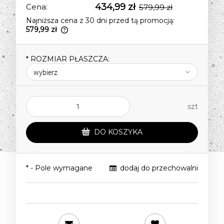
434,99 zł
Cena:
579,99 zł
Najniższa cena z 30 dni przed tą promocją:
579,99 zł
Jeżeli produkt jest sprzedawany krócej
niż 30 dni, wyświetlana jest najniższa
*
ROZMIAR PŁASZCZA:
cena od momentu, kiedy produkt
pojawił się w sprzedaży.
szt
DO KOSZYKA
*
- Pole wymagane
dodaj do przechowalni