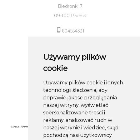
Biedronki 7
09-100 Płońsk
604554331
sklep@roland-modameska.pl
Używamy plików
Informacje
cookie
Pomoc
Używamy plików cookie i innych
Moje konto
technologii śledzenia, aby
Obserwuj nas
poprawić jakość przeglądania
naszej witryny, wyświetlać
spersonalizowane treści i
reklamy, analizować ruch w
naszej witrynie i wiedzieć, skąd
pochodzą nasi użytkownicy.