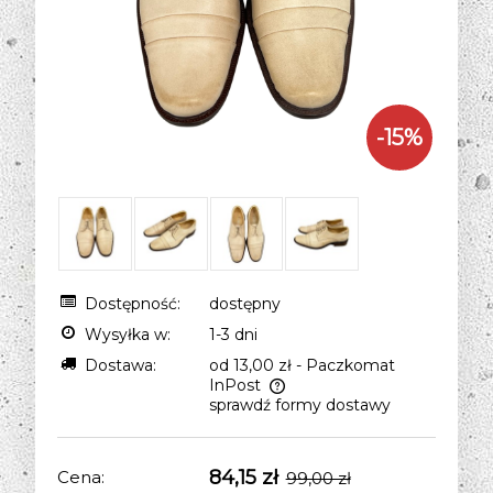
-
15
%
Dostępność:
dostępny
Wysyłka w:
1-3 dni
Dostawa:
od 13,00 zł
- Paczkomat
InPost
sprawdź formy dostawy
Cena nie zawiera ewentualnych kosztów
płatności
84,15 zł
Cena:
99,00 zł