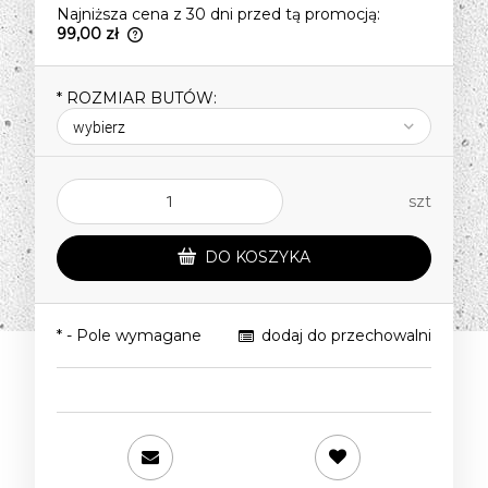
Najniższa cena z 30 dni przed tą promocją:
99,00 zł
Jeżeli produkt jest sprzedawany krócej
niż 30 dni, wyświetlana jest najniższa
*
ROZMIAR BUTÓW:
cena od momentu, kiedy produkt
pojawił się w sprzedaży.
szt
DO KOSZYKA
*
- Pole wymagane
dodaj do przechowalni