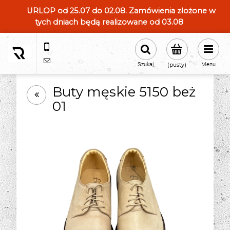
URLOP od 25.07 do 02.08. Zamówienia złożone w
tych dniach będą realizowane od 03.08
604554331
sklep@roland-modameska.pl
Szukaj
(pusty)
Menu
Buty męskie 5150 beż
01