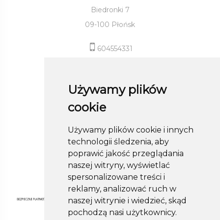
Biedronki 7
09-100 Płońsk
604554331
sklep@roland-modameska.pl
Używamy plików
Informacje
cookie
Pomoc
Używamy plików cookie i innych
Moje konto
technologii śledzenia, aby
Obserwuj nas
poprawić jakość przeglądania
naszej witryny, wyświetlać
spersonalizowane treści i
reklamy, analizować ruch w
naszej witrynie i wiedzieć, skąd
pochodzą nasi użytkownicy.