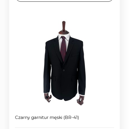
Koszula OL błękitna
Marynarka w beżową
wzór S166
kratę (SB-15)
126,00 zł
403,00 zł
Najniższa cena:
Najniższa cena:
180,00 zł
620,00 zł
DO KOSZYKA
DO KOSZYKA
Czarny garnitur męski (BR-41)