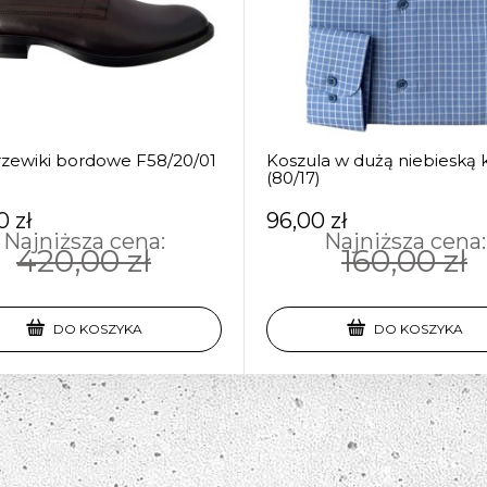
rzewiki bordowe F58/20/01
Koszula w dużą niebieską 
(80/17)
0 zł
96,00 zł
Najniższa cena:
Najniższa cena:
420,00 zł
160,00 zł
DO KOSZYKA
DO KOSZYKA