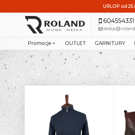
URLOP od 25.0
604554331
sklep@rolan
Promocje
OUTLET
GARNITURY