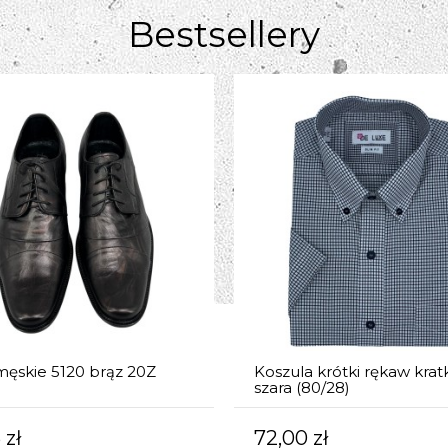
Bestsellery
męskie 5120 brąz 20Z
Koszula krótki rękaw krat
szara (80/28)
 zł
72,00 zł