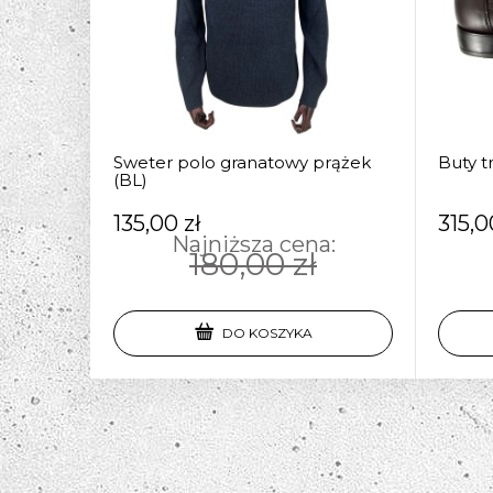
Sweter polo granatowy prążek
Buty t
(BL)
135,00 zł
315,0
Najniższa cena:
180,00 zł
DO KOSZYKA