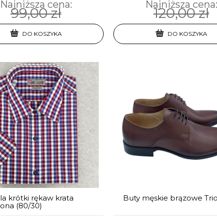
Najniższa cena:
Najniższa cena
99,00 zł
120,00 zł
DO KOSZYKA
DO KOSZYKA
a krótki rękaw krata
Buty męskie brązowe Tri
ona (80/30)