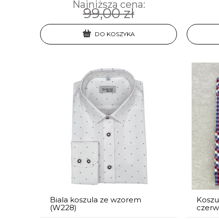
Najniższa cena:
99,00 zł
DO KOSZYKA
Biala koszula ze wzorem
Koszul
(W228)
czerw