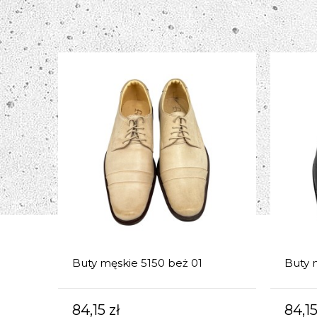
Buty męskie 5150 beż 01
Buty 
84,15 zł
84,15