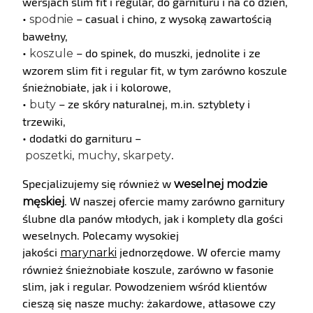
wersjach slim fit i regular, do garnituru i na co dzień,
•
– casual i chino, z wysoką zawartością
spodnie
bawełny,
•
– do spinek, do muszki, jednolite i ze
koszule
wzorem slim fit i regular fit, w tym zarówno koszule
śnieżnobiałe, jak i i kolorowe,
•
– ze skóry naturalnej, m.in. sztyblety i
buty
trzewiki,
• dodatki do garnituru –
,
,
.
poszetki
muchy
skarpety
Specjalizujemy się również w
weselnej modzie
. W naszej ofercie mamy zarówno garnitury
męskiej
ślubne dla panów młodych, jak i komplety dla gości
weselnych. Polecamy wysokiej
jakości
jednorzędowe. W ofercie mamy
marynarki
również śnieżnobiałe koszule, zarówno w fasonie
slim, jak i regular. Powodzeniem wśród klientów
cieszą się nasze muchy: żakardowe, atłasowe czy