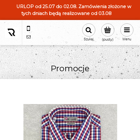
URLOP od 25.07 do 02.08. Zamówienia złożone w
tych dniach będą realizowane od 03.08
604554331
sklep@roland-modameska.pl
Szukaj
(pusty)
Menu
Promocje