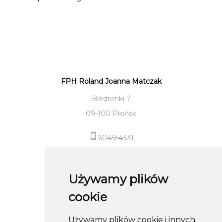
FPH Roland Joanna Matczak
Biedronki 7
09-100 Płońsk
604554331
sklep@roland-modameska.pl
Używamy plików
Informacje
cookie
Pomoc
Używamy plików cookie i innych
Moje konto