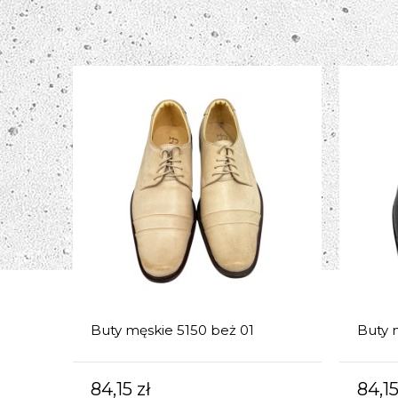
Buty męskie 5150 beż 01
Buty 
84,15 zł
84,15