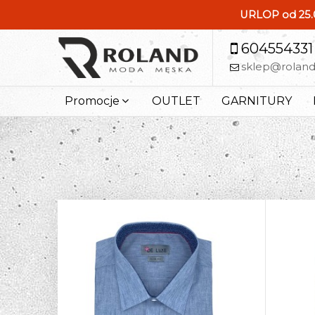
URLOP od 25.0
604554331
sklep@rolan
Promocje
OUTLET
GARNITURY