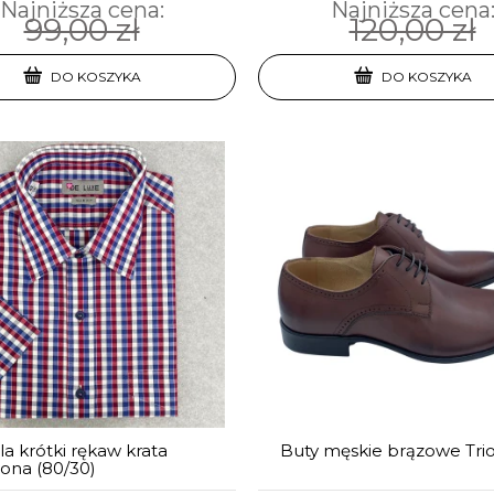
Najniższa cena:
Najniższa cena
99,00 zł
120,00 zł
DO KOSZYKA
DO KOSZYKA
a krótki rękaw krata
Buty męskie brązowe Tri
ona (80/30)