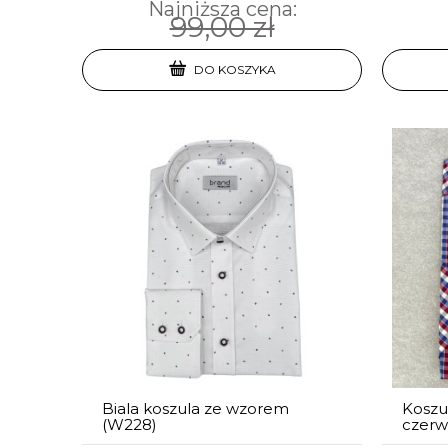
Najniższa cena:
99,00 zł
DO KOSZYKA
Biala koszula ze wzorem
Koszul
(W228)
czerw