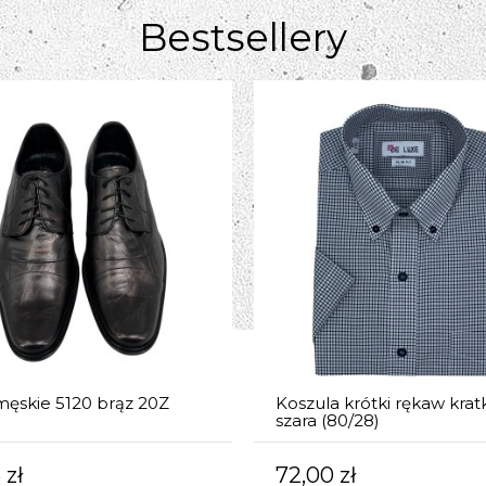
Bestsellery
męskie 5120 brąz 20Z
Koszula krótki rękaw krat
szara (80/28)
 zł
72,00 zł