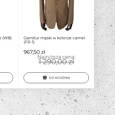
z (W8)
Garnitur męski w kolorze camel
(FR-1)
967,50 zł
Najniższa cena:
1 290,00 zł
DO KOSZYKA