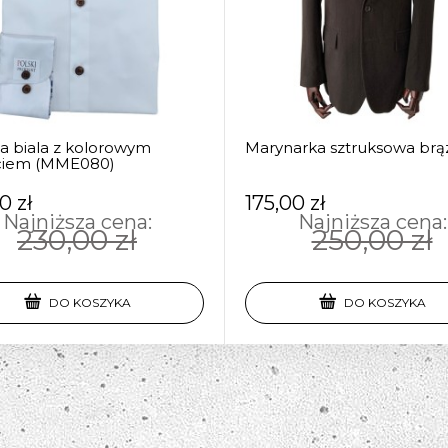
a biala z kolorowym
Marynarka sztruksowa brą
ciem (MME080)
0 zł
175,00 zł
Najniższa cena:
Najniższa cena:
230,00 zł
250,00 zł
DO KOSZYKA
DO KOSZYKA