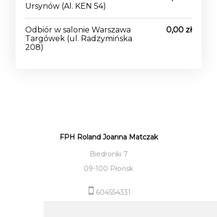
Ursynów
(Al. KEN 54)
Odbiór w salonie Warszawa
0,00 zł
Targówek
(ul. Radzymińska
208)
FPH Roland Joanna Matczak
Biedronki 7
09-100 Płońsk
604554331
sklep@roland-modameska.pl