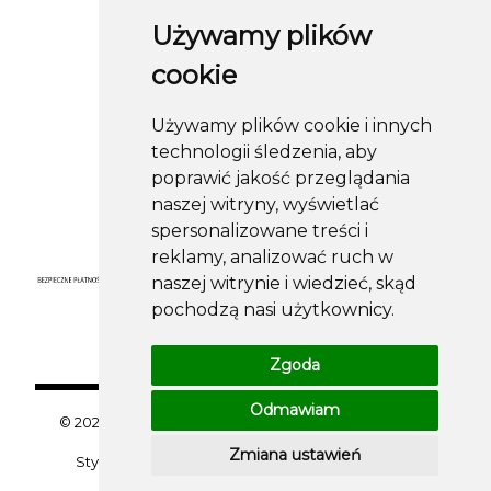
Używamy plików
Informacje
cookie
Pomoc
Używamy plików cookie i innych
Moje konto
technologii śledzenia, aby
Obserwuj nas
poprawić jakość przeglądania
naszej witryny, wyświetlać
spersonalizowane treści i
reklamy, analizować ruch w
naszej witrynie i wiedzieć, skąd
pochodzą nasi użytkownicy.
Zgoda
Odmawiam
© 2026 sklep.roland-modameska.pl . Wszelkie prawa
zastrzeżone.
Zmiana ustawień
Styl graficzny i aplikacje ShopGadget.pl
Sklep
internetowy Shoper.pl