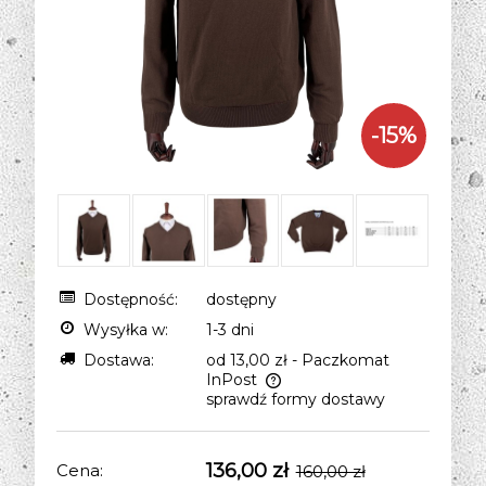
-
15
%
Dostępność:
dostępny
Wysyłka w:
1-3 dni
Dostawa:
od 13,00 zł
- Paczkomat
InPost
sprawdź formy dostawy
Cena nie zawiera ewentualnych kosztów
płatności
136,00 zł
Cena:
160,00 zł