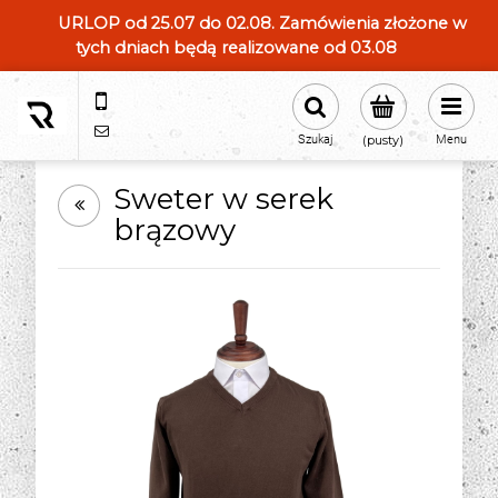
URLOP od 25.07 do 02.08. Zamówienia złożone w
tych dniach będą realizowane od 03.08
604554331
sklep@roland-modameska.pl
Szukaj
(pusty)
Menu
Sweter w serek
brązowy