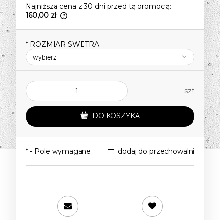
Najniższa cena z 30 dni przed tą promocją:
160,00 zł
Jeżeli produkt jest sprzedawany krócej
niż 30 dni, wyświetlana jest najniższa
*
ROZMIAR SWETRA:
cena od momentu, kiedy produkt
pojawił się w sprzedaży.
szt
DO KOSZYKA
*
- Pole wymagane
dodaj do przechowalni