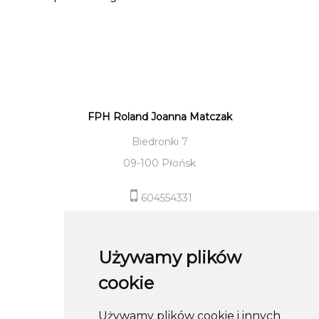
FPH Roland Joanna Matczak
Biedronki 7
09-100 Płońsk
604554331
sklep@roland-modameska.pl
Używamy plików
Informacje
cookie
Pomoc
Używamy plików cookie i innych
Moje konto