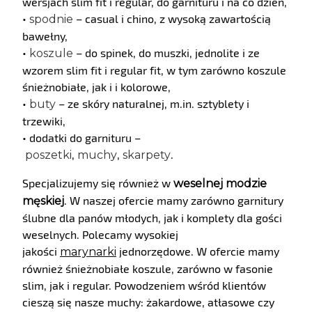
wersjach slim fit i regular, do garnituru i na co dzień,
•
– casual i chino, z wysoką zawartością
spodnie
bawełny,
•
– do spinek, do muszki, jednolite i ze
koszule
wzorem slim fit i regular fit, w tym zarówno koszule
śnieżnobiałe, jak i i kolorowe,
•
– ze skóry naturalnej, m.in. sztyblety i
buty
trzewiki,
• dodatki do garnituru –
,
,
.
poszetki
muchy
skarpety
Specjalizujemy się również w
weselnej modzie
. W naszej ofercie mamy zarówno garnitury
męskiej
ślubne dla panów młodych, jak i komplety dla gości
weselnych. Polecamy wysokiej
jakości
jednorzędowe. W ofercie mamy
marynarki
również śnieżnobiałe koszule, zarówno w fasonie
slim, jak i regular. Powodzeniem wśród klientów
cieszą się nasze muchy: żakardowe, atłasowe czy