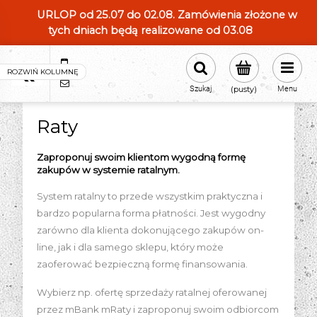
URLOP od 25.07 do 02.08. Zamówienia złożone w
tych dniach będą realizowane od 03.08
604554331
sklep@roland-modameska.pl
Szukaj
(pusty)
Menu
Raty
Zaproponuj swoim klientom wygodną formę
zakupów w systemie ratalnym.
System ratalny to przede wszystkim praktyczna i
bardzo popularna forma płatności. Jest wygodny
zarówno dla klienta dokonującego zakupów on-
line, jak i dla samego sklepu, który może
zaoferować bezpieczną formę finansowania.
Wybierz np. ofertę sprzedaży ratalnej oferowanej
przez mBank mRaty i zaproponuj swoim odbiorcom