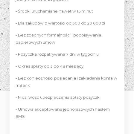
- Środki uruchamiane nawet w 15 minut
- Dla zakupów o wartości od 300 do 20 000 zł
- Bez zbędnych formalności i podpisywania
papierowych umów
- Pożyczka rozpatrywana 7 dni w tygodniu
- Okres spłaty od 3 do 48 miesięcy
- Bez konieczności posiadania i zakładania konta w
mBank
Biała koszula w kropki
Beżowa tweedowa
(OL S103)
marynarka (SB-45)
- Możliwość ubezpieczenia spłaty pożyczki
161,00 zł
496,00 zł
Najniższa cena:
Najniższa cena:
- Umowa akceptowana jednorazowych hasłem
230,00 zł
620,00 zł
SMS