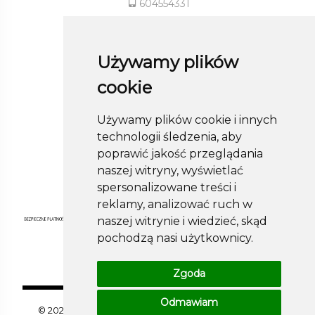
604554331
sklep@roland-modameska.pl
Używamy plików
Informacje
cookie
Pomoc
Używamy plików cookie i innych
Moje konto
technologii śledzenia, aby
Obserwuj nas
poprawić jakość przeglądania
naszej witryny, wyświetlać
spersonalizowane treści i
reklamy, analizować ruch w
naszej witrynie i wiedzieć, skąd
pochodzą nasi użytkownicy.
Zgoda
Odmawiam
© 2026 sklep.roland-modameska.pl . Wszelkie prawa